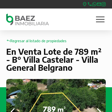
Pasar
al
menu
contenido
Nave
principal
princ
Regresar al listado de propiedades
En Venta Lote de 789 m²
- B° Villa Castelar - Villa
General Belgrano