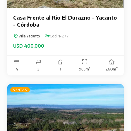
Casa Frente al Río El Durazno - Yacanto
- Córdoba
Villa Yacanto
Cod: 1-277
U$D 400.000
4
3
1
965m²
260m²
VENTAS