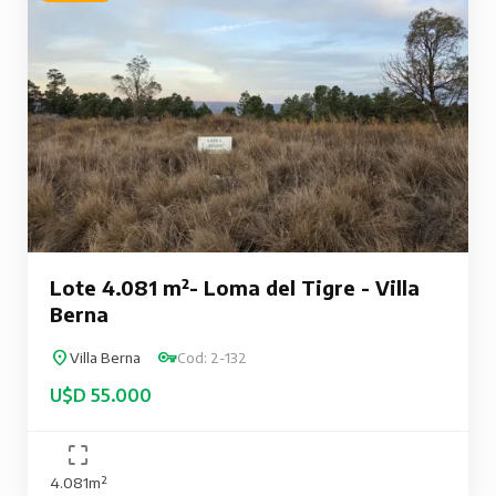
Lote 4.081 m²- Loma del Tigre - Villa
Berna
Villa Berna
Cod: 2-132
U$D 55.000
4.081m²