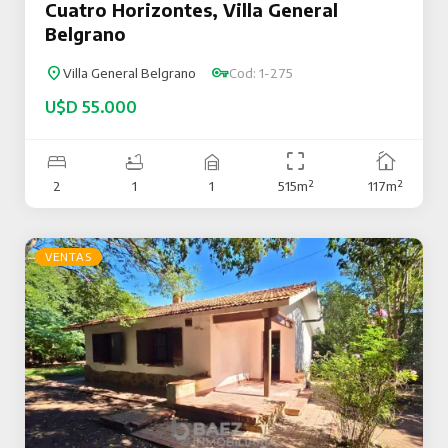
Cuatro Horizontes, Villa General
Belgrano
Villa General Belgrano
Cod: 1-275
U$D 55.000
2
1
1
515m²
117m²
VENTAS