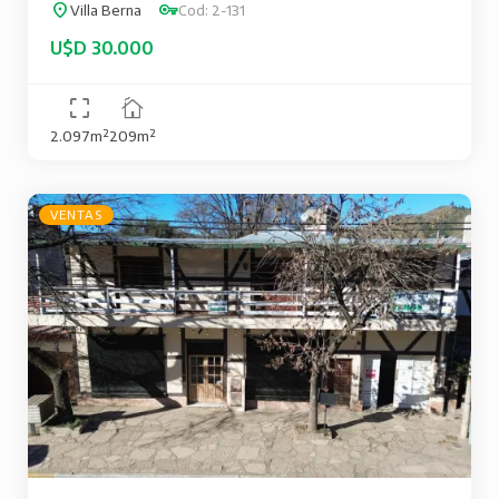
Villa Berna
Cod: 2-131
U$D 30.000
2.097m²
209m²
VENTAS